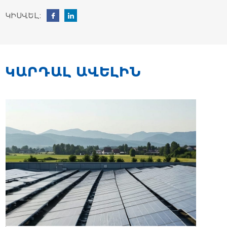
ԿԻՍՎԵԼ։
ԿԱՐԴԱԼ ԱՎԵԼԻՆ