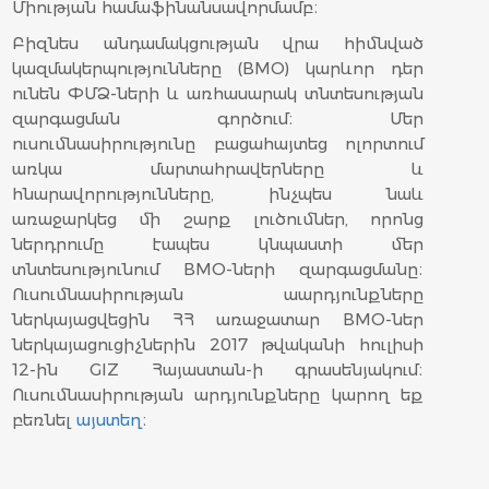
Միության համաֆինանսավորմամբ։
Բիզնես անդամակցության վրա հիմնված
կազմակերպությունները (BMO) կարևոր դեր
ունեն ՓՄՁ-ների և առհասարակ տնտեսության
զարգացման գործում։ Մեր
ուսումնասիրությունը բացահայտեց ոլորտում
առկա մարտահրավերները և
հնարավորությունները, ինչպես նաև
առաջարկեց մի շարք լուծումներ, որոնց
ներդրումը էապես կնպաստի մեր
տնտեսությունում BMO-ների զարգացմանը։
Ուսումնասիրության աարդյունքները
ներկայացվեցին ՀՀ առաջատար BMO-ներ
ներկայացուցիչներին 2017 թվականի հուլիսի
12-ին GIZ Հայաստան-ի գրասենյակում։
Ուսումնասիրության արդյունքները կարող եք
բեռնել
այստեղ
։