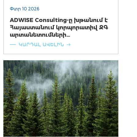
Փտր 10 2026
ADWISE Consulting-ը խթանում է
Հայաստանում կորպորատիվ ՋԳ
արտանետումների
հաշվետվողականության
ԿԱՐԴԱԼ ԱՎԵԼԻՆ
զարգացումը