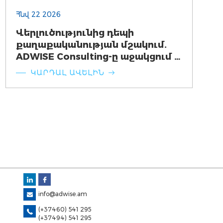
Հնվ 22 2026
Վերլուծությունից դեպի
քաղաքականության մշակում.
ADWISE Consulting-ը աջակցում է
Հայաստանում ածխածնային
ԿԱՐԴԱԼ ԱՎԵԼԻՆ
հարկի մշակմանը
info@adwise.am
(+37460) 541 295
(+37494) 541 295