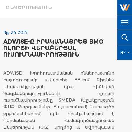
ԸՆԿԵՐՈՒԹՅՈՒՆ
Հլս 24 2017
ADWISE-Ը ԻՐԱԿԱՆԱՑՐԵՑ BMO
ՈԼՈՐՏԻ ՎԵՐԱԲԵՐՅԱԼ
HY
ՈՒՍՈՒՄՆԱՍԻՐՈՒԹՅՈՒՆ
EN
ADWISE Խորհրդատվական ընկերությունը
հաջողությամբ ավարտեց ՀՀ-ում Բիզնես
Անդամակցության վրա Հիմնված
Կազմակերպությունների ոլորտի
ուսումնասիրությունը SMEDA (Աջակցություն
ՓՄՁ Զարգացմանը Հայաստանում) նախագծի
շրջանակներում, որն իրականացվում է
Գերմանական Համագործակցության
Ընկերության (GIZ) կողմից և Եվրոպական