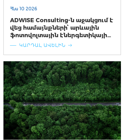
Հնս 10 2026
ADWISE Consulting-ն աջակցում է
վեց համայնքների՝ արևային
ֆոտովոլտային էներգետիկայի
ներդրումային ծրագրերի
ԿԱՐԴԱԼ ԱՎԵԼԻՆ
մշակման գործում