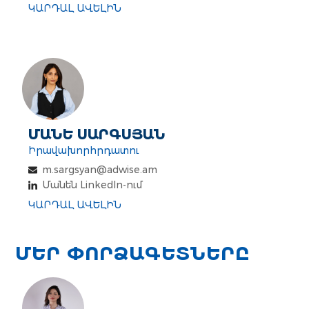
ԿԱՐԴԱԼ ԱՎԵԼԻՆ
ՄԱՆԵ ՍԱՐԳՍՅԱՆ
Իրավախորհրդատու
m.sargsyan@adwise.am
Մանեն LinkedIn-ում
ԿԱՐԴԱԼ ԱՎԵԼԻՆ
ՄԵՐ ՓՈՐՁԱԳԵՏՆԵՐԸ