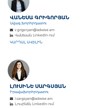
ՎԱՆԵՍԱ ԳՐԻԳՈՐՅԱՆ
Ավագ խորհրդատու
v.grigoryan@adwise.am
Վանեսան LinkedIn-ում
ԿԱՐԴԱԼ ԱՎԵԼԻՆ
ԼՈՒՍԻՆԵ ՍԱՐԳՍՅԱՆ
Իրավախորհրդատու
l.sargsyan@adwise.am
Լուսինեն LinkedIn-ում