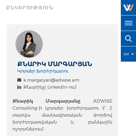
ԸՆԿԵՐՈՒԹՅՈՒՆ
HY
ՔՆԱՐԻԿ ՄԱՐԳԱՐՅԱՆ
EN
Կրտսեր խորհրդատու
k.margaryan@adwise.am
Քնարիկը LinkedIn-ում
Քնարիկ Մարգարյանը
ADWISE
Consulting-ի կրտսեր խորհրդատու է՝ 2
տարվա մասնագիտական ​​փորձով
խորհրդատվական և բանկային
ոլորտներում։