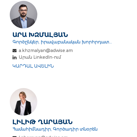
ԱՐԱ ԽԶՄԱԼՅԱՆ
Գործընկեր, իրավաբանական խորհրդատվություն
a.khzmalyan@adwise.am
Արան LinkedIn-ում
ԿԱՐԴԱԼ ԱՎԵԼԻՆ
ԼԻԼԻԹ ՂԱՐԱՅԱՆ
Համահիմնադիր, Գործադիր տնօրեն