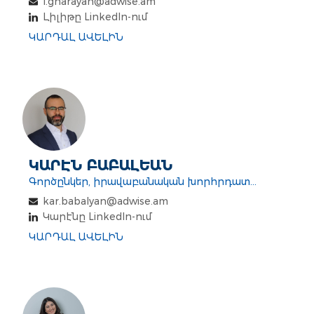
l.gharayan@adwise.am
Լիլիթը LinkedIn-ում
ԿԱՐԴԱԼ ԱՎԵԼԻՆ
ԿԱՐԷՆ ԲԱԲԱԼԵԱՆ
Գործընկեր, իրավաբանական խորհրդատվություն
kar.babalyan@adwise.am
Կարէնը LinkedIn-ում
ԿԱՐԴԱԼ ԱՎԵԼԻՆ