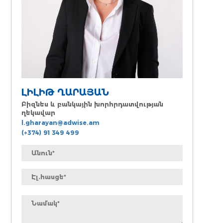
ԼԻԼԻԹ ՂԱՐԱՅԱՆ
Բիզնես և բանկային խորհրդատվության
ղեկավար
l.gharayan@adwise.am
(+374) 91 349 499