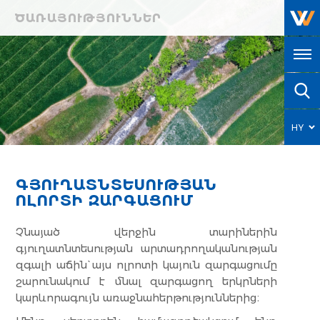
ԾԱՌԱՅՈՒԹՅՈՒՆՆԵՐ
HY
EN
ԳՅՈՒՂԱՏՆՏԵՍՈՒԹՅԱՆ
ՈԼՈՐՏԻ ԶԱՐԳԱՑՈՒՄ
Չնայած վերջին տարիներին
գյուղատնտեսության արտադրողականության
զգալի աճին` այս ոլրոտի կայուն զարգացումը
շարունակում է մնալ զարգացող երկրների
կարևորագույն առաջնահերթություններից։