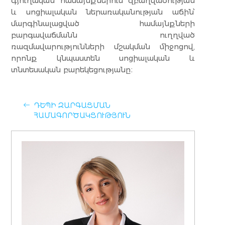
գյուղական համայնքներում զբաղվածության
և սոցիալական ներառականության աճին՝
մարգինալացված համայնքների
բարգավաճմանն ուղղված
ռազմավարությունների մշակման միջոցով,
որոնք կնպաստեն սոցիալական և
տնտեսական բարեկեցությանը։
ԴԵՊԻ ԶԱՐԳԱՑՄԱՆ
ՀԱՄԱԳՈՐԾԱԿՑՈՒԹՅՈՒՆ